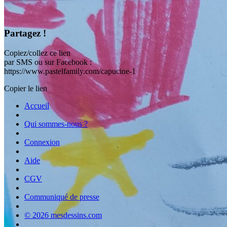
Partagez !
Copiez/collez ce lien
par SMS ou sur Facebook :
https://www.pastelfamily.com/capucine-1
Copier le lien
Accueil
Qui sommes-nous ?
Connexion
Aide
CGV
Communiqué de presse
© 2026 mesdessins.com