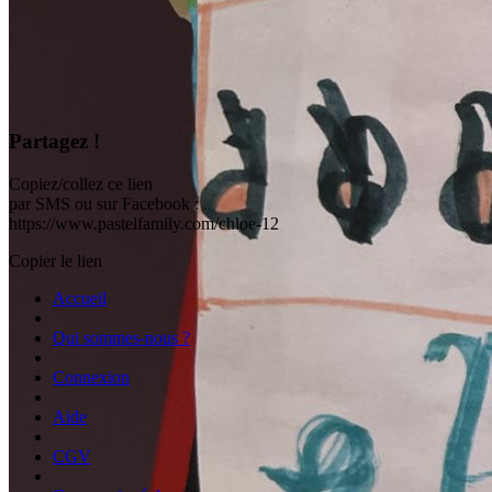
Partagez !
Copiez/collez ce lien
par SMS ou sur Facebook :
https://www.pastelfamily.com/chloe-12
Copier le lien
Accueil
Qui sommes-nous ?
Connexion
Aide
CGV