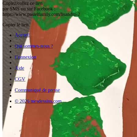
Copiez/collez ce lien
par SMS ou sur Facebook :
https://www.pastelfamily.com/lisandro-2
Copier le lien
Accueil
Qui sommes-nous ?
Connexion
Aide
CGV
Communiqué de presse
© 2026 mesdessins.com